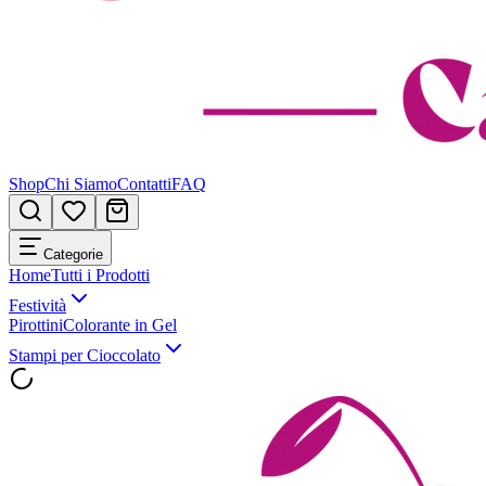
Shop
Chi Siamo
Contatti
FAQ
Categorie
Home
Tutti i Prodotti
Festività
Pirottini
Colorante in Gel
Stampi per Cioccolato