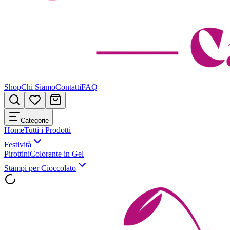
Shop
Chi Siamo
Contatti
FAQ
Categorie
Home
Tutti i Prodotti
Festività
Pirottini
Colorante in Gel
Stampi per Cioccolato