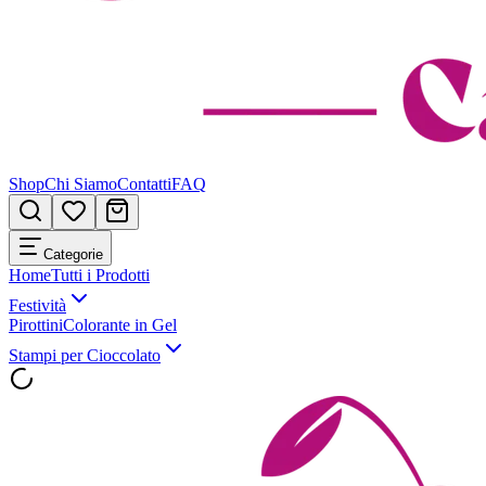
Shop
Chi Siamo
Contatti
FAQ
Categorie
Home
Tutti i Prodotti
Festività
Pirottini
Colorante in Gel
Stampi per Cioccolato