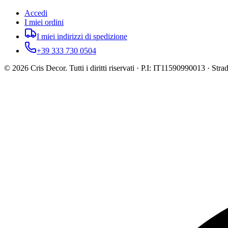
Accedi
I miei ordini
I miei indirizzi di spedizione
+39 333 730 0504
©
2026
Cris Decor. Tutti i diritti riservati · P.I: IT11590990013 · St