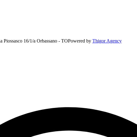
rada Piossasco 16/1/a Orbassano - TO
Powered by
Thigor Agency