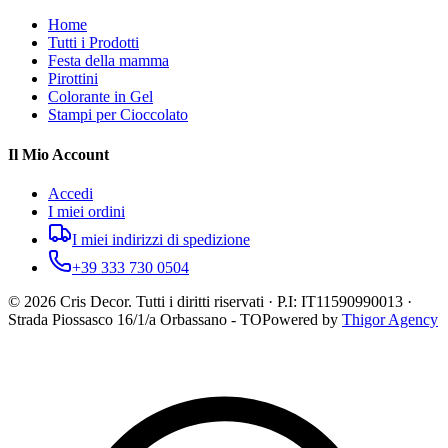
Home
Tutti i Prodotti
Festa della mamma
Pirottini
Colorante in Gel
Stampi per Cioccolato
Il Mio Account
Accedi
I miei ordini
I miei indirizzi di spedizione
+39 333 730 0504
©
2026
Cris Decor. Tutti i diritti riservati · P.I: IT11590990013 ·
Strada Piossasco 16/1/a Orbassano - TO
Powered by
Thigor Agency