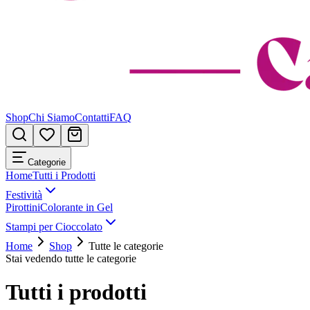
Shop
Chi Siamo
Contatti
FAQ
Categorie
Home
Tutti i Prodotti
Festività
Pirottini
Colorante in Gel
Stampi per Cioccolato
Home
Shop
Tutte le categorie
Stai vedendo tutte le categorie
Tutti i prodotti