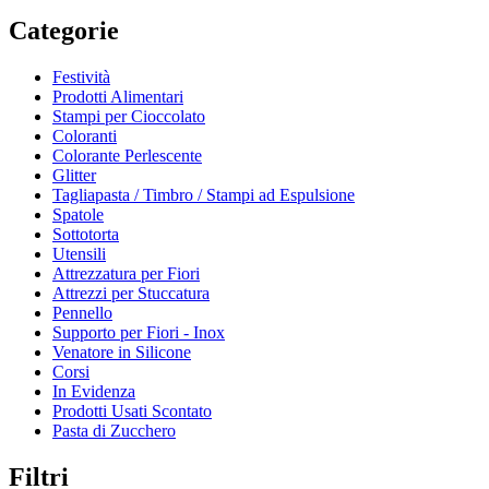
Categorie
Festività
Prodotti Alimentari
Stampi per Cioccolato
Coloranti
Colorante Perlescente
Glitter
Tagliapasta / Timbro / Stampi ad Espulsione
Spatole
Sottotorta
Utensili
Attrezzatura per Fiori
Attrezzi per Stuccatura
Pennello
Supporto per Fiori - Inox
Venatore in Silicone
Corsi
In Evidenza
Prodotti Usati Scontato
Pasta di Zucchero
Filtri