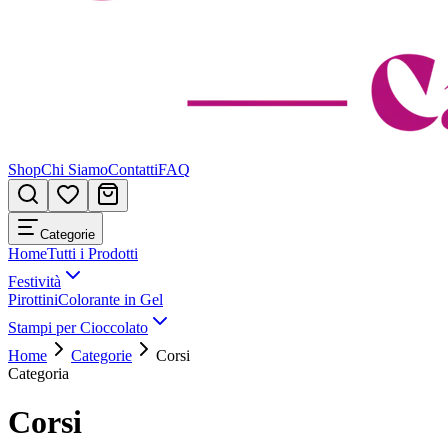
Shop
Chi Siamo
Contatti
FAQ
Categorie
Home
Tutti i Prodotti
Festività
Pirottini
Colorante in Gel
Stampi per Cioccolato
Home
Categorie
Corsi
Categoria
Corsi