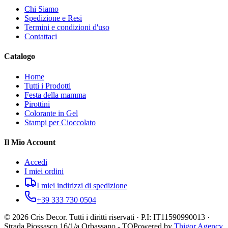
Chi Siamo
Spedizione e Resi
Termini e condizioni d'uso
Contattaci
Catalogo
Home
Tutti i Prodotti
Festa della mamma
Pirottini
Colorante in Gel
Stampi per Cioccolato
Il Mio Account
Accedi
I miei ordini
I miei indirizzi di spedizione
+39 333 730 0504
©
2026
Cris Decor. Tutti i diritti riservati · P.I: IT11590990013 ·
Strada Piossasco 16/1/a Orbassano - TO
Powered by
Thigor Agency